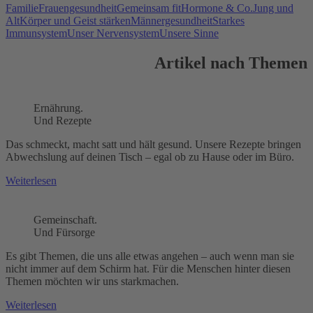
Familie
Frauengesundheit
Gemeinsam fit
Hormone & Co.
Jung und
Alt
Körper und Geist stärken
Männergesundheit
Starkes
Immunsystem
Unser Nervensystem
Unsere Sinne
Artikel nach Themen
Ernährung.
Und Rezepte
Das schmeckt, macht satt und hält gesund. Unsere Rezepte bringen
Abwechslung auf deinen Tisch – egal ob zu Hause oder im Büro.
Weiterlesen
Gemeinschaft.
Und Fürsorge
Es gibt Themen, die uns alle etwas angehen – auch wenn man sie
nicht immer auf dem Schirm hat. Für die Menschen hinter diesen
Themen möchten wir uns starkmachen.
Weiterlesen