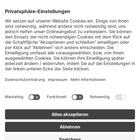
Leistungen und Krankenkasse
Sport und Freizeit
Schwerpunkte
Familie
Frauengesundheit
Gemeinsam fit
Hormone & Co.
Jung und Alt
Körper und Geist stärken
Männergesundheit
Starkes Immunsystem
Unser Nervensystem
Unsere Sinne
© KNAPPSCHAFT 2026
Newsletter der KNAPPSCHAFT
Erhalte jeden Monat wertvolle Tipps zu den Themen Gesundheit,
Bewegung, Ernährung. Abonnier jetzt unseren Newsletter und bleib