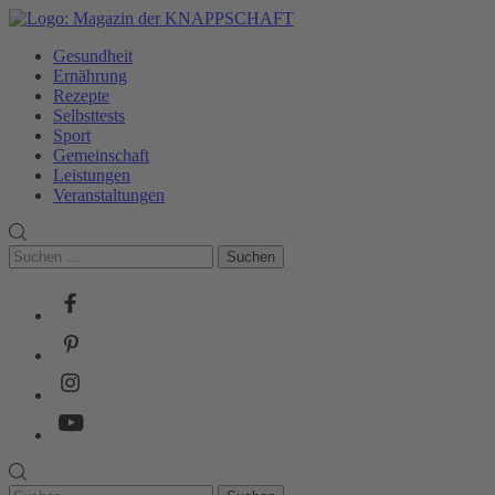
Skip
to
Gesundheit
content
Ernährung
Rezepte
Selbsttests
Sport
Gemeinschaft
Leistungen
Veranstaltungen
Suchen
nach:
Facebook
Pinterest
Instagram
Youtube
Suchen