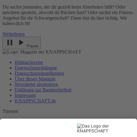
Du suchst jemanden, der dir gezielt beim Abnehmen hilft? Oder
möchtest sporteln, obwohl du Rücken hast? Oder suchst ein Fitness-
Angebot für die Schwangerschaft? Dann bist du hier richtig. Wir
halten dich fit!
Weiterlesen
Pause
Bildnachweise
Datenschutzerklärung
Datenschutzeinstellungen
Über dieses Magazin
Newsletter abonnieren
Erklärung zur Barrierefreiheit
Impressum
KNAPPSCHAFT.de
Themen
Ernährung
Gemeinschaft und Fürsorge
Gesundheit und Vorsorge